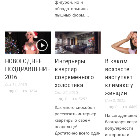
фигурой, но и
обладательницы
пышных форм....
НОВОГОДНЕЕ
Интерьеры
В каком
ПОЗДРАВЛЕНИЕ
квартир
возрасте
2016
современного
наступает
холостяка
климакс у
Дек 14, 2015
0
3234
женщин
Окт 26, 2015
0
5257
Сен 3, 2015
Как много способен
0
448
рассказать интерьер
На сегодняшний
квартиры о своем
благодаря воз
владельце!
популярности
Достаточно всего один
интернета и