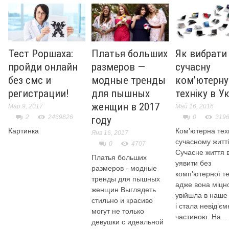
Тест Роршаха:
Платья больших
Як вибрати
пройди онлайн
размеров —
сучасну
без смс и
модные тренды
ком’ютерну
регистрации!
для пышных
техніку в Ук
женщин в 2017
Мар 9, 2017
Май 16, 2016
2
2469826
0
319
году
Картинка
Ком’ютерна техн
Янв 16, 2017
сучасному житті
0
4707
Сучасне життя 
Платья больших
уявити без
размеров - модные
комп’ютерної те
тренды для пышных
адже вона міцн
женщин Выглядеть
увійшла в наше 
стильно и красиво
і стала невід’єм
могут не только
частиною. На...
девушки с идеальной