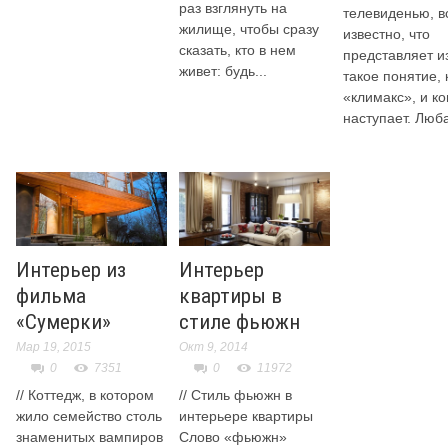
раз взглянуть на
телевиденью, в
жилище, чтобы сразу
известно, что
сказать, кто в нем
представляет и
живет: будь...
такое понятие, 
«климакс», и ко
наступает. Люба
Интерьер из
Интерьер
фильма
квартиры в
«Сумерки»
стиле фьюжн
Мар 19, 2015
Окт 9, 2014
0
7351
0
11972
// Коттедж, в котором
// Стиль фьюжн в
жило семейство столь
интерьере квартиры
знаменитых вампиров
Слово «фьюжн»