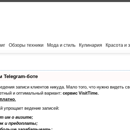
ниг
Обзоры техники
Мода и стиль
Кулинария
Красота и 
м Telegram-боте
 ведения записи клиентов никуда. Мало того, что нужно видеть с
етный и оптимальный вариант:
сервис VisitTime.
платно
.
ый упрощает ведение записей:
т им о визите;
эк и предоплаты;
 больше зарабатывать;