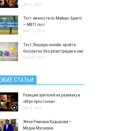
Дек 2, 2015
нал LML желает всем такого
го лета 2018!
Тест личности по Майерс-Бриггс
— MBTI тест
жнения
Авг 19, 2016
Май 13, 2015
Тест Люшера онлайн: пройти
бесплатно без регистрации и смс
Ноя 18, 2016
ЕЖИЕ СТАТЬИ
Реакция зрителей на развязку в
«Игре престолов»
Авг 5, 2019
Жена Рамзана Кадырова —
Медни Мусаевна