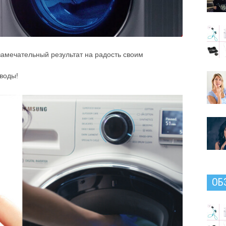
Ком
ГИБ
Инте
замечательный результат на радость своим
 воды!
ОБ
Жал
пол