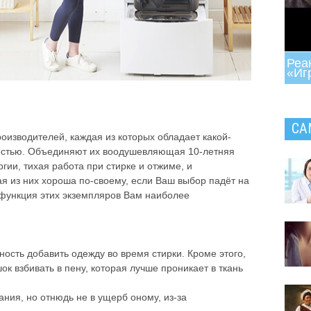
Реа
«Иг
Инте
СА
оизводителей, каждая из которых обладает какой-
остью. Объединяют их воодушевляющая 10-летняя
гии, тихая работа при стирке и отжиме, и
я из них хороша по-своему, если Ваш выбор падёт на
 функция этих экземпляров Вам наиболее
ость добавить одежду во время стирки. Кроме этого,
к взбивать в пену, которая лучше проникает в ткань
ия, но отнюдь не в ущерб оному, из-за