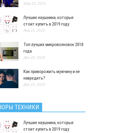
плекс для СТРОЙНЫХ БЕДЕР и
Мар 22, 2019
КИХ НОГ
Лучшие наушники, которые
ресное
Июл 25, 2016
стоит купить в 2019 году
Янв 23, 2019
Топ лучших микроволновок 2018
года
Дек 26, 2018
Как приворожить мужчину и не
навредить?
Дек 25, 2018
ЗОРЫ ТЕХНИКИ
ь, что не все девушки
Лучшие наушники, которые
ьзуются мимикой
стоит купить в 2019 году