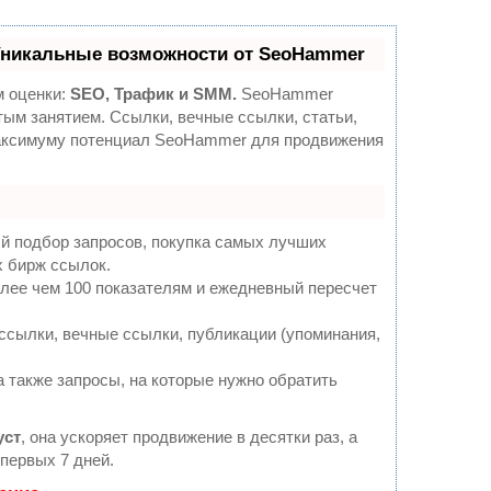
Уникальные возможности от SeoHammer
м оценки:
SEO, Трафик и SMM.
SeoHammer
ым занятием. Ссылки, вечные ссылки, статьи,
максимуму потенциал SeoHammer для продвижения
й подбор запросов, покупка самых лучших
х бирж ссылок.
олее чем 100 показателям и ежедневный пересчет
Как
для
ден
сылки, вечные ссылки, публикации (упоминания,
Упра
а также запросы, на которые нужно обратить
уст
, она ускоряет продвижение в десятки раз, а
первых 7 дней.