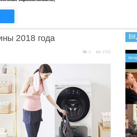
ВИ
ны 2018 года
0
2783
Инте