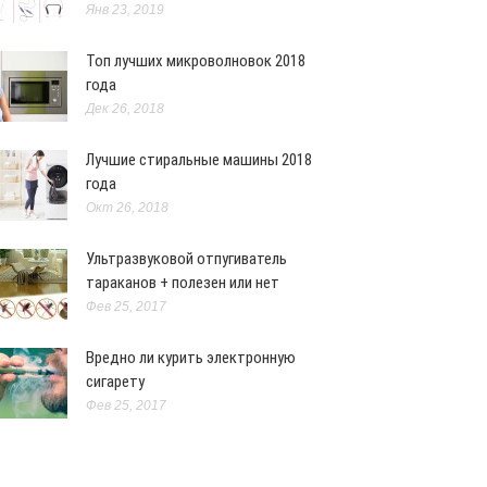
Янв 23, 2019
жнения
Май 20, 2015
Топ лучших микроволновок 2018
года
Дек 26, 2018
Лучшие стиральные машины 2018
года
Окт 26, 2018
Ультразвуковой отпугиватель
тараканов + полезен или нет
Фев 25, 2017
Вредно ли курить электронную
сигарету
аем красивой внутреннюю часть
Фев 25, 2017
ра
жнения
Мар 18, 2015