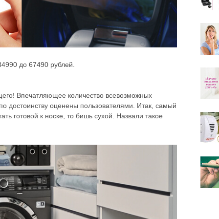
Упра
34990 до 67490 рублей.
щего! Впечатляющее количество всевозможных
 по достоинству оценены пользователями. Итак, самый
ать готовой к носке, то бишь сухой. Назвали такое
Дел
бед
Упра