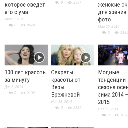
0
2907
которое сведет
женские оч
его с ума
для зрения
фото
Июл 6, 2016
0
8574
Мар 20, 2016
0
149
100 лет красоты
Секреты
Модные
за минуту
красоты от
тенденции
Веры
сезона осе
Дек 3, 2014
0
2134
Брежневой
зима 2014 
2015
Ноя 18, 2014
0
2889
Ноя 11, 2014
0
183