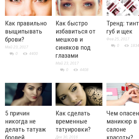
Как правильно
Как быстро
Тренд: тинт
выщипывать
избавиться от
губ и щек
брови?
мешков и
Фев 25, 2017
0
183
синяков под
Май 23, 2017
0
4400
глазами
Май 23, 2017
0
4408
5 причин
Как сделать
Чем опасен
никогда не
временные
маникюр в
делать татуаж
татуировки?
салоне
бровей
красоты?
Дек 30, 2016