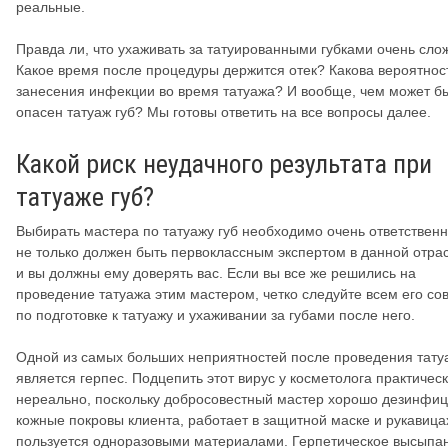
реальные.
Правда ли, что ухаживать за татуированными губками очень сло
Какое время после процедуры держится отек? Какова вероятнос
занесения инфекции во время татуажа? И вообще, чем может б
опасен татуаж губ? Мы готовы ответить на все вопросы далее.
Какой риск неудачного результата при
татуаже губ?
Выбирать мастера по татуажу губ необходимо очень ответственн
не только должен быть первоклассным экспертом в данной отрас
и вы должны ему доверять вас. Если вы все же решились на
проведение татуажа этим мастером, четко следуйте всем его со
по подготовке к татуажу и ухаживании за губами после него.
Одной из самых больших неприятностей после проведения тату
является герпес. Подцепить этот вирус у косметолога практичес
нереально, поскольку добросовестный мастер хорошо дезинфиц
кожные покровы клиента, работает в защитной маске и рукавица
пользуется одноразовыми материалами. Герпетическое высыпан