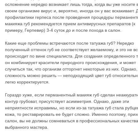
осложнение нередко возникает лишь тогда, когда вы уже носите 
своем организме вирус и, вероятно, иногда он у вас вскакивает. 
профилактики герпеса после проведения процедуры перманент
макияжа губ рекомендуется прием антивирусных препаратов (к
примеру, Герпевир) 3-4 суток до и после похода в салон.
Какие еще проблемы встречаются после татуажа губ? Нередко
полученный оттенок губ не соответствует желаемому, и это не вс
происходит по вине специалиста. Для создания определенного т
он комбинирует красители природного происхождения, и может
случиться так, что организм отторгнет некоторые из них. Однако,
сложность можно решить — неподходящий цвет губ относительн
легко корректируется.
Гораздо хуже, если перманентный макияж губ сделан неаккуратн
контур грубоват, присутствует асимметрия. Однако, даже эти
неприятности исправимы, но если из-за татуажа губ стала рубце
кожа, то реставрировать ее будет сложно. Именно поэтому, прих
салон, вы не должны сомневаться в профессиональных качеств
выбранного мастера.