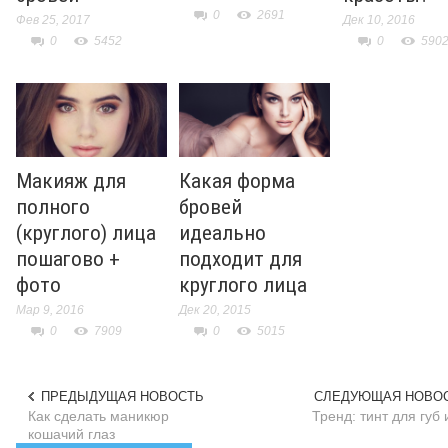
0
2691
Фев 25, 2017
Дек 10, 2016
0
5452
0
590
Макияж для
Какая форма
полного
бровей
(круглого) лица
идеально
пошагово +
подходит для
фото
круглого лица
Мар 9, 2016
Дек 20, 2015
0
7909
0
5015
ПРЕДЫДУЩАЯ НОВОСТЬ
СЛЕДУЮЩАЯ НОВО
Как сделать маникюр
Тренд: тинт для губ 
кошачий глаз