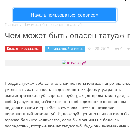
Начать пользоваться сервисом
Главная
Чем может быть опасен татуаж губ
Чем может быть опасен татуаж 
Красота и здоровье
Безупречный макияж
Фев 25, 2017
0
Придать губкам соблазнительной полноты или же, напротив, виз
уменьшить их пышность, видоизменить их форму, устранить
асимметричность губ, спрятать рубец, акцентировать контур и, 
собой разумеется, избавиться от необходимости в постоянном
подкрашивании стершейся косметики – все это позволяет
перманентный макияж губ. И, пожалуй, ценительниц он имел бы
гораздо большее количество, если бы модницы не боялись
последствий, которые влечет татуаж губ, будь они выдуманные 