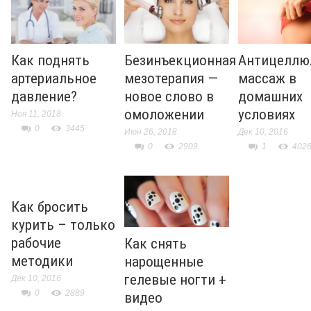
Как поднять
Безинъекционная
Антицеллю
артериальное
мезотерапия —
массаж в
давление?
новое слово в
домашних
омоложении
условиях
Ноя 11, 2018
0
3445
Июн 26, 2018
Дек 10, 2016
0
2909
1
402
Как бросить
курить – только
рабочие
Как снять
методики
нарощенные
гелевые ногти +
Дек 10, 2016
0
2889
видео