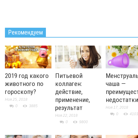
Рекомендуем
2019 год какого
Питьевой
Менструал
животного по
коллаген:
чаша —
гороскопу?
действие,
преимущест
применение,
недостатк
Ноя 25, 2018
0
3885
результат
Ноя 17, 2018
0
410
Ноя 22, 2018
0
9800