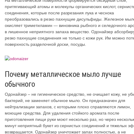
На металлической поверхности формируется оксидный слой,
притягивающий атомы и молекулы органических кислот, сернис
соединения, которые после разрезания лука и чеснока
преобразовались в резко пахнущие дисульфиды. Железное мыл
окисляет триметиламин — виновника рыбного и селедочного ар
в лишенное неприятного запаха вещество. Одонайзер абсорбир
резко пахнущие соединения не только с кожи рук. Им можно пот
поверхность разделочной доски, посуды.
Почему металлическое мыло лучше
обычного
Одонайзер – не гигиеническое средство, не очищает кожу, не уб
бактерий, не заменяет обычное мыло. Он предназначен для
нейтрализации запахов, с которыми плохо справляются лимон,
моющие средства. Для удаления стойкого аромата после
приготовления пищи руки моют несколько раз, но через несколь
минут неприятный букет из сернистых соединений и тяжелых э
возвращается. Одонайзер уничтожает запах полностью, а не