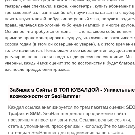
театральные спектакли, в кафе, кинотеатры, купить абонемент в
тренажерный зал, заняться йогой, научиться кататься на сноубо
начать изучать какой-нибудь иностранный язык, получить водите
права, увлечься кинологией либо нумизматикой и многое другое
Основное, что требуется от жены, — это на своем собственном
примере продемонстрировать супругу, что жизнь не заканчиваетс
сорока годам (в этом он совершенно уверен), а с этого времени 
только начинается. Немаловажно все мероприятия осуществлят
регулярно, не позволяя впадать в депрессивное состояние. Мы
уверены, каждый муж оценит это по достоинству и будет благода
вас после преодоления кризиса.
Забиваем Сайты В ТОП КУВАЛДОЙ - Уникальные
возможности от SeoHammer
Каждая ссылка анализируется по трем пакетам оценки:
SEO
Трафик и SMM.
SeoHammer делает продвижение сайта
прозрачным и простым занятием. Ссылки, вечные ссылки,
статьи, упоминания, пресс-релизы - используйте по максим
потенциал SeoHammer для продвижения вашего сайта.