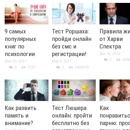
9 самых
Тест Роршаха:
Правила ж
популярных
пройди онлайн
от Харви
книг по
без смс и
Спектра
психологии
регистрации!
Дек 30, 2016
0
508
Май 23, 2017
Мар 9, 2017
0
7537
2
2460678
Как развить
Тест Люшера
Как
память и
онлайн: пройти
понравить
внимание?
бесплатно без
парню: про