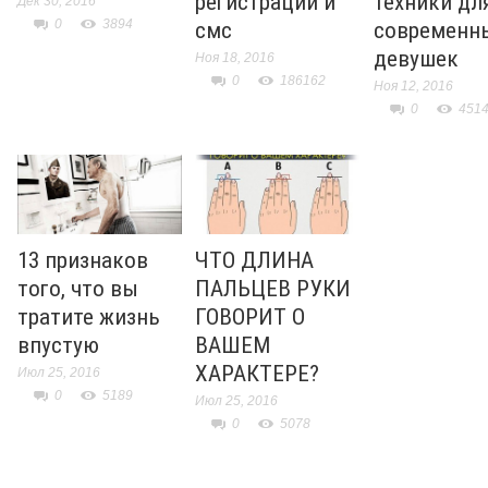
регистрации и
техники дл
Дек 30, 2016
0
3894
смс
современн
девушек
Ноя 18, 2016
0
186162
Ноя 12, 2016
0
451
13 признаков
ЧТО ДЛИНА
того, что вы
ПАЛЬЦЕВ РУКИ
тратите жизнь
ГОВОРИТ О
впустую
ВАШЕМ
ХАРАКТЕРЕ?
Июл 25, 2016
0
5189
Июл 25, 2016
0
5078