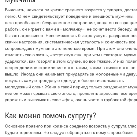
Выяснить, начался ли кризис среднего возраста у супруга, доста
легко. О нем свидетельствует поведение и внешность мужчины. Т
него преобладает безрадостное настроение, когда он возвращае
работы, он играет с вами в «молчанку», не хочет вести беседу, и
бывает агрессивен. Невозможность быстро уснуть, раздраженнос
скачки настроения, систематическая усталость и сонливость все
сопровождают мужчин в это нелегкое время. При этом они очень
изменить свою жизнь, «встряхнуться», при чем некоторые мужья
ударяются, как говорят в этом случае, во все тяжкие. У них появ
непреодолимое стремление стать таким, каким в жизни стать не
вышло. Иногда они начинают приударять за молоденькими деву
покупать самую трендовую одежду, в беседе использовать
молодежный сленг. Жена в такой период только раздражает муж
ней он может срывать свою злость, проявлять агрессию, все вре
упрекать и выказывать свое «фе», очень часто в грубоватой фор
Как можно помочь супругу?
Основное правило при кризисе среднего возраста у супруга глас
будьте терпеливы. Не следует обращаться к нему с просьбами