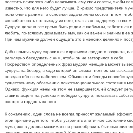
посетить психолога либо навязывать ему свои советы, якобы ва
известно, что для него будет лучше. В кризис представители муж
пола очень ранимы, и основная задача жены состоит в том, что
способствовать его выходу из него, оказывая поддержку во всем.
Супруга должна все время быть рядом с любимым, заботиться и
любить, по-всякому доказывать ему, как он важен и значим в ее 
При чем мужчина должен ощущать это в женских деяниях и пост
Дабы помочь мужу справиться с кризисом среднего возраста, сл
регулярно беседовать с ним, чтобы он не затворился в себе.
Посредством определенных фраз мудрая женщина может вывес
супруга на беседу, в ходе которой он сможет полностью высказа
поведав обо всем наболевшем. Обычно эти беседы способствую
существенному облегчению психоэмоционального состояния му
Однако, функция жены на этом не завершается, ей следует рег
ставить акцент на успехах и победах супруга, показывать собст
восторг и гордость за него.
К сожалению, одни слова не всегда приносят желаемый эффект,
этой причине для того, чтобы устранить апатичное состояние св
мужа, жена должна максимально разнообразить бытовые жизне
условия, изменить род занятий. К примеру, можно ходить на