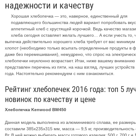
надежности и качеству
Хорошая хлебопечка — это, наверное, единственный для
подавляющего большинства людей вариант попробовать вку
аппетитный хлеб с хрустящей корочкой. Ведь качество магаз
хлеба сегодня оставляет желать лучшего… А если учесть то, 
выпечка действительно хорошего хлеба требует от вас минимум
хлопот (необходимо только всыпать определенные продукты в 
даже без перемешивания), немудрено, что спрос на электричес
хлебопечки неуклонно возрастает. Итак, ниже вашему вниманию
представлен перечень из пяти, на наш взгляд, лучших устройств
года. Настоятельно рекомендуем с ним ознакомиться.
Рейтинг хлебопечек 2016 года: топ 5 лу
новинок по качеству и цене
Хлебопечка Kenwood BM450
Данная модель выполнена из алюминиевого сплава, ее размер
составили 385x235x315 мм, масса — 9,5 кг, производительность
Вт. В ней можно выбирать массу готового изделия: 500 г, 700 г и 1