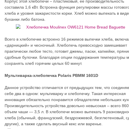
Корпус этой хлебопечи – пластиковый, ее производительность
составила 1,6 кВт. Встроена функция регулировки массы готовог
хлеба и уровня зажаристости корки. Хлеб можно выпекать в виде
буханки либо батона.
Всего в хлебопечке встроено 16 режимов выпечки хлеба, включа
«дарницкий» и чесночный. Хлебопечь превосходно замешивает
практически любое тесто, готовит джемы, паски, капкейки, пряни
сдобные булочки. Благодаря опции поддержания температуры 
сохранять хлеб горячим целых 60 минут.
Мультиварка-хлебопечка Polaris PBMM 1601D
Данное устройство отличается от предыдущих тем, что соединяе
себе два в одном: мультиварку и хлебопечку. Такая интересная
инновация обязательно понравится обладателям небольших кух
Производительность устройства довольно невысокая – всего 860 
объем чаши — 3,5 л. В хлебопечи можно выпекать 9 разновидно
хлеба (обычный, французский, бездрожжевой, безглютеновый, с
другие), а также сделать вкусный кекс или варенье.