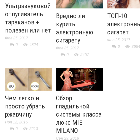
Ультразвуковой
отпугиватель
Вредно ли
ТОП-10
тараканов +
курить
электронн
полезен или нет
электронную
сигарет
Фев 25, 2017
сигарету
Фев 25, 2017
0
4824
0
368
Фев 25, 2017
0
5457
Чем легко и
Обзор
просто убрать
гладильной
ржавчину
системы класса
люкс MIE
Ноя 12, 2016
0
5213
MILANO
Сен 29, 2016